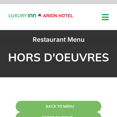
HOME
Restaurant Menu
ROOM
HORS D'OEUVRES
ROOM MEETINGS & EV
NEWS
ABOUT
BACK TO MENU
BOOK NOW